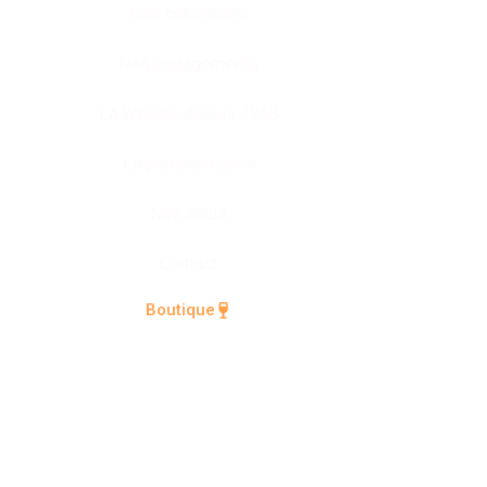
Nos collections
Nos engagements
La Winerie depuis 1963
La passion du vin
Nos actus
Contact
Boutique