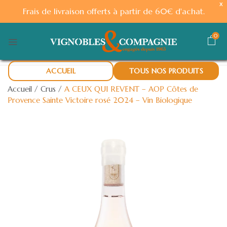
X
Frais de livraison offerts à partir de 60€ d'achat.
0
ACCUEIL
TOUS NOS PRODUITS
Accueil
/
Crus
/
A CEUX QUI REVENT – AOP Côtes de
Provence Sainte Victoire rosé 2024 – Vin Biologique