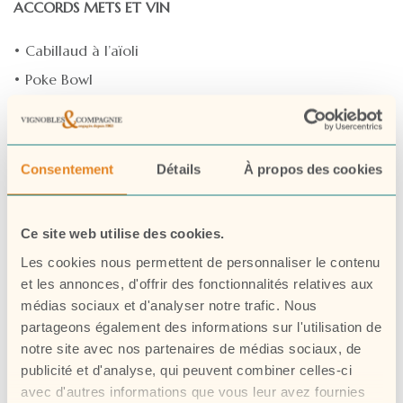
ACCORDS METS ET VIN
• Cabillaud à l’aïoli
• Poke Bowl
• Pâtes au gorgonzola
INFORMEZ-VOUS
Consentement
Détails
À propos des cookies
INGREDIENTS & DECLARATION NUTRITIONNELLE
Ce site web utilise des cookies.
Les cookies nous permettent de personnaliser le contenu
et les annonces, d'offrir des fonctionnalités relatives aux
médias sociaux et d'analyser notre trafic. Nous
En recherche d’une cuvée FRAIS & FRUITE ?
partageons également des informations sur l'utilisation de
notre site avec nos partenaires de médias sociaux, de
CAPITAINE MARINETTE – AOP Sable de Camargue Gris
publicité et d'analyse, qui peuvent combiner celles-ci
avec d'autres informations que vous leur avez fournies
rosé 2024 – Vignobles & Compagnie