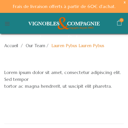
X
Frais de livraison offerts à partir de 60€ d'achat.
0
Lauren Pybus
Accueil
/
Our Team
/
Lauren Pybus
Lauren Pybus
By
desouza
on
janvier 7, 2023
Lorem ipsum dolor sit amet, consectetur adipiscing elit.
Sed tempor
tortor ac magna hendrerit, ut suscipit elit pharetra.