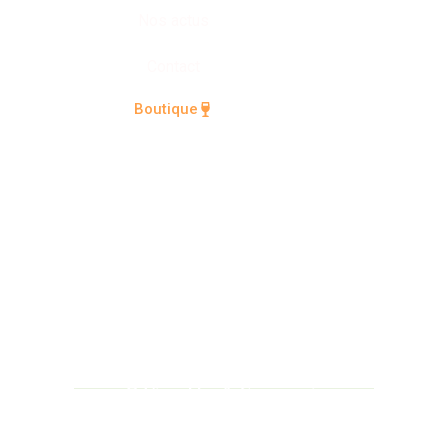
Nos actus
Contact
Boutique
© Vignobles & Compagnie
Politique de confidentialité
Mentions légales