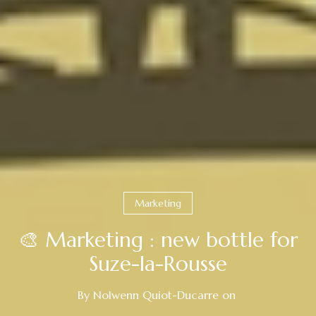
Marketing
🎨 Marketing : new bottle for
Suze-la-Rousse
By
Nolwenn Quiot-Ducarre
on