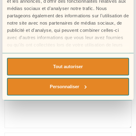
Your email address will not be published. Required fields
et les annonces, d'offrir des fonctionnalités relatives aux
are marked *
médias sociaux et d'analyser notre trafic. Nous
partageons également des informations sur l'utilisation de
notre site avec nos partenaires de médias sociaux, de
publicité et d'analyse, qui peuvent combiner celles-ci
avec d'autres informations que vous leur avez fournies
ou qu'ils ont collectées lors de votre utilisation de leurs
services.
Tout autoriser
Personnaliser