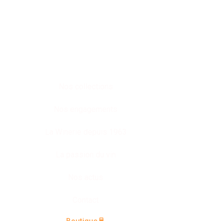
Nos collections
Nos engagements
La Winerie depuis 1963
La passion du vin
Nos actus
Contact