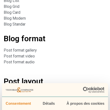
Blog List
Blog Grid
Blog Card
Blog Modern
Blog Standar
Blog format
Post format gallery
Post format video
Post format audio
Post layout
Sidebar
One Column
Consentement
Détails
À propos des cookies
Prallax Image