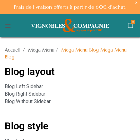
X
Frais de livraison offerts à partir de 60€ d'achat.
0
Accueil
/
Mega Menu
/
Mega Menu Blog
Mega Menu
Blog
Blog layout
Blog Left Sidebar
Blog Right Sidebar
Blog Without Sidebar
Blog style