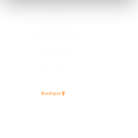
Nos collections
Nos engagements
La Winerie depuis 1963
La passion du vin
Nos actus
Contact
Boutique