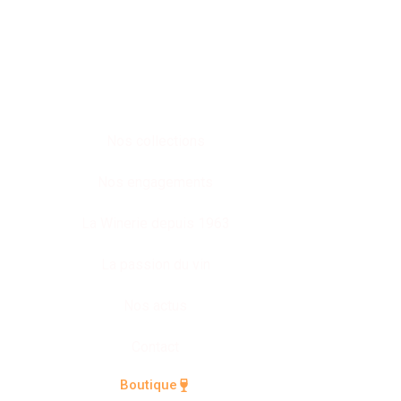
Nos collections
Nos engagements
La Winerie depuis 1963
La passion du vin
Nos actus
Contact
Boutique