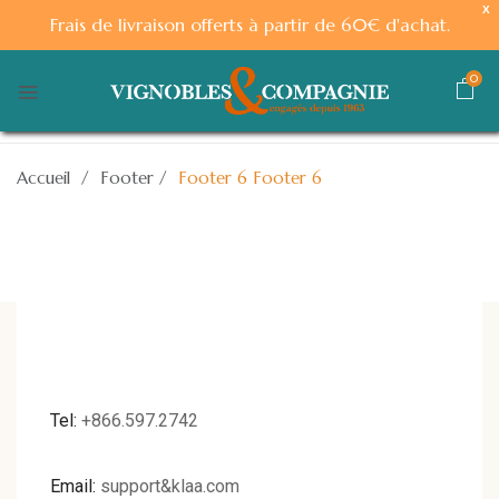
X
Frais de livraison offerts à partir de 60€ d'achat.
0
Accueil
/
Footer
/
Footer 6
Footer 6
Tel:
+866.597.2742
Email:
support&klaa.com