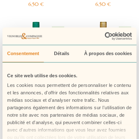
2024
2024
6,50
€
6,50
€
Consentement
Détails
À propos des cookies
Ce site web utilise des cookies.
Les cookies nous permettent de personnaliser le contenu
et les annonces, d'offrir des fonctionnalités relatives aux
médias sociaux et d'analyser notre trafic. Nous
VOITURETTE - Vin de
FERDINAND LABARTHE -
partageons également des informations sur l'utilisation de
France Sauvignon blanc
Vin de France
2024
Chardonnay blanc 2024
notre site avec nos partenaires de médias sociaux, de
6,50
€
7,50
€
publicité et d'analyse, qui peuvent combiner celles-ci
avec d'autres informations que vous leur avez fournies
ou qu'ils ont collectées lors de votre utilisation de leurs