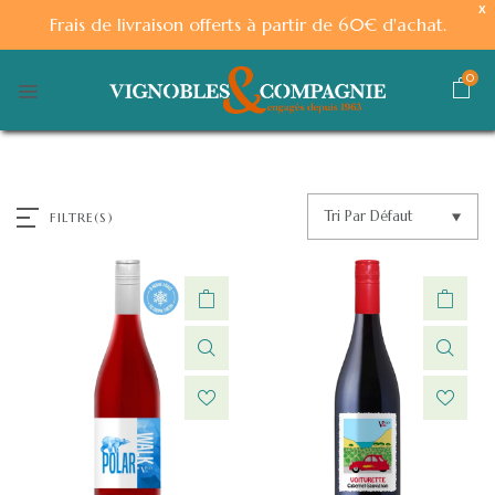
X
Frais de livraison offerts à partir de 60€ d'achat.
0
Tri Par Défaut
FILTRE(S)