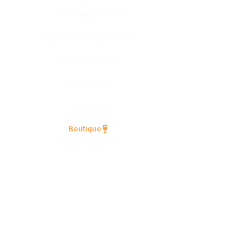
Nos engagements
La Winerie depuis 1963
La passion du vin
Nos actus
Contact
Boutique