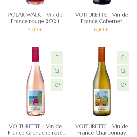
POLAR WALK - Vin de
VOITURETTE - Vin de
France rouge 2024
France Cabernet
sauvignon rouge 2024
7,50
€
6,50
€
VOITURETTE - Vin de
VOITURETTE - Vin de
France Grenache rosé
France Chardonnay