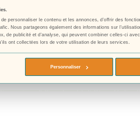
Nos collections
ies.
Nos engagements
e personnaliser le contenu et les annonces, d'offrir des fonctio
rafic. Nous partageons également des informations sur l'utilisati
La Winerie depuis 1963
, de publicité et d'analyse, qui peuvent combiner celles-ci avec
ils ont collectées lors de votre utilisation de leurs services.
La passion du vin
Nos actus
Personnaliser
Contact
 Compagnie
Politique de confidentialité
Mentions l